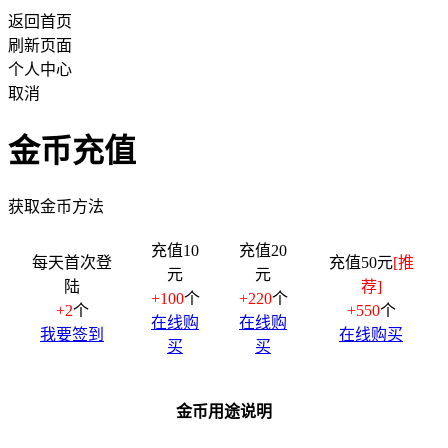
返回首页
刷新页面
个人中心
取消
金币充值
获取金币方法
充值10
充值20
每天首次登
充值50元
[推
元
元
陆
荐]
+100
个
+220
个
+2
个
+550
个
在线购
在线购
我要签到
在线购买
买
买
金币用途说明