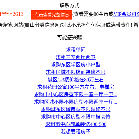
联系方式
4****2613
(查看需要80金币或
VIP会员可
点击查看完整信息
谨慎.网站(雁山分类信息网)对此不承担任何保证或连带责任! 
可能感兴趣
求租单间
求租三室两厅两卫
求购东区学区房小户型
求租区域不限店面装修不限
城区1-3楼价格在80万左右
求租花园公寓100平方左右，电梯房
求购市中心区房型不限一室一厅一卫...
求购区域不限不限房型不限两室一厅...
求购城东区域房型不限装修不限
求购市中心区房型不限中档装修
求租市中心简单装修400-500
我想要租房子