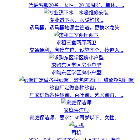
售后客服20名，女性，20-30周岁，单休，...
专业透下水，水暖维修...
透马桶，透马桶地漏主管道，更换水龙头...
求租三室两厅两卫
交通便利，有停车位，设施齐全，拎包入...
求购东区学区房小户型
求购东区学区房小户型
纱窗厂定做各种纱窗，...
厂家订做各种纱窗，百叶窗，艺术窗帘，...
家庭保洁师
家庭保洁师。要求：50周岁以下、女性、...
司机