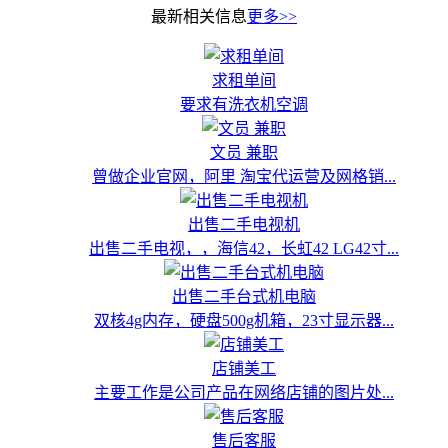
最新相关信息
更多>>
求租单间
要求有洗衣机空调
文员 兼职
曾做企业官网，阿里 淘宝代运营及网格销...
出售二手电视机
出售二手电视，，海信42，长虹42 LG42寸...
出售二手台式机电脑
双核4g内存，硬盘500g机箱，23寸显示器...
店铺美工
主要工作是公司产品在网络店铺的图片处...
售后客服