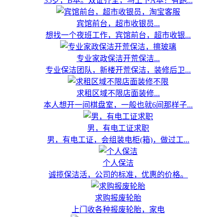
35岁，B本。双证齐全，马上下A本！有跑...
宾馆前台，超市收银员...
想找一个夜班工作，宾馆前台，超市收银...
专业家政保洁开荒保洁...
专业保洁团队，新楼开荒保洁，装修后卫...
求租区域不限店面装修...
本人想开一间棋盘室，一般也就6间那样子...
男，有电工证求职
男，有电工证，会组装电柜(箱)，做过工...
个人保洁
诚揽保洁活，公司的标准，优惠的价格。
求购报废轮胎
上门收各种报废轮胎，家电